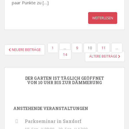
paar Punkte zu […]
WEITERLESEN
SEITENNUMMERIERUNG
1
…
9
10
11
…
NEUERE BEITRÄGE
DER
14
ÄLTERE BEITRÄGE
BEITRÄGE
DER GARTEN IST TÄGLICH GEÖFFNET
VON 10 UHR BIS ZUR DÄMMERUNG
ANSTEHENDE VERANSTALTUNGEN
Parkseminar in Saxdorf