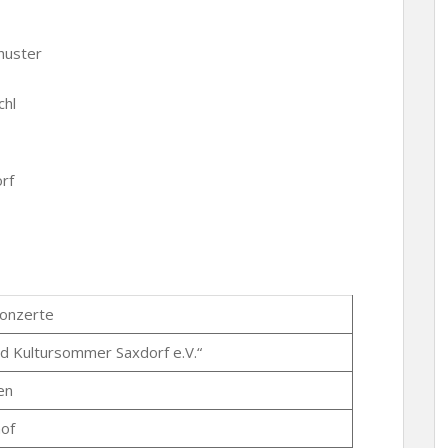
chuster
chl
rf
Konzerte
d Kultursommer Saxdorf e.V.“
en
hof