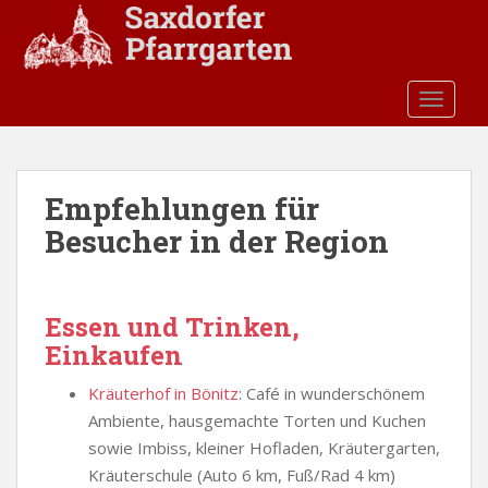
S
k
i
p
TOGGLE
t
o
m
a
Empfehlungen für
i
Besucher in der Region
n
c
o
n
Essen und Trinken,
t
Einkaufen
e
n
Kräuterhof in Bönitz
: Café in wunderschönem
t
Ambiente, hausgemachte Torten und Kuchen
sowie Imbiss, kleiner Hofladen, Kräutergarten,
Kräuterschule (Auto 6 km, Fuß/Rad 4 km)