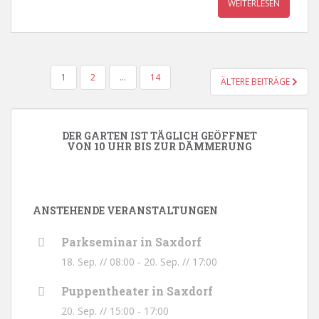
WEITERLESEN
SEITENNUMMERIERUNG
1
2
…
14
ÄLTERE BEITRÄGE
DER
BEITRÄGE
DER GARTEN IST TÄGLICH GEÖFFNET
VON 10 UHR BIS ZUR DÄMMERUNG
ANSTEHENDE VERANSTALTUNGEN
Parkseminar in Saxdorf
18. Sep. // 08:00
-
20. Sep. // 17:00
Puppentheater in Saxdorf
20. Sep. // 15:00
-
17:00