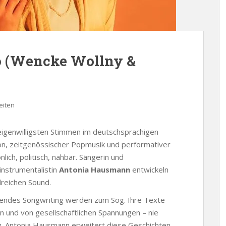
uo (Wencke Wollny &
eiten
eigenwilligsten Stimmen im deutschsprachigen
on, zeitgenössischer Popmusik und performativer
lich, politisch, nahbar. Sängerin und
instrumentalistin
Antonia Hausmann
entwickeln
lreichen Sound.
nendes Songwriting werden zum Sog. Ihre Texte
 und von gesellschaftlichen Spannungen – nie
tig. Antonia Hausmann erweitert diese Geschichten