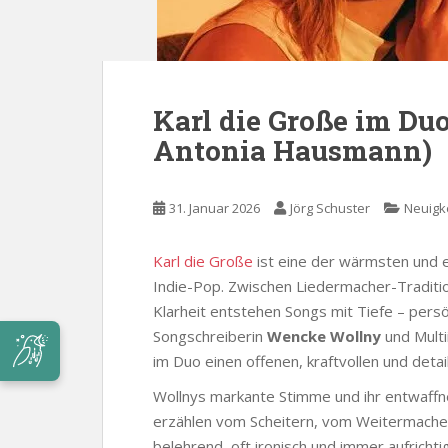
Karl die Große im D
Antonia Hausmann)
31. Januar 2026
Jörg Schuster
Neuigk
Karl die Große
ist eine der wärmsten und 
Indie-Pop. Zwischen Liedermacher-Traditi
Klarheit entstehen Songs mit Tiefe – persön
Songschreiberin
Wencke Wollny
und Multi
im Duo einen offenen, kraftvollen und detai
Wollnys markante Stimme und ihr entwaff
erzählen vom Scheitern, vom Weitermachen
belehrend, oft ironisch und immer aufrich