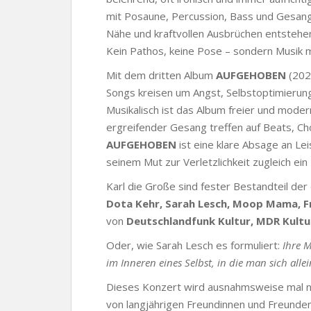
mit Posaune, Percussion, Bass und Gesang z
Nähe und kraftvollen Ausbrüchen entstehen
Kein Pathos, keine Pose – sondern Musik m
Mit dem dritten Album
AUFGEHOBEN
(2025
Songs kreisen um Angst, Selbstoptimierung
Musikalisch ist das Album freier und mode
ergreifender Gesang treffen auf Beats, C
AUFGEHOBEN
ist eine klare Absage an Le
seinem Mut zur Verletzlichkeit zugleich ei
Karl die Große sind fester Bestandteil der
Dota Kehr, Sarah Lesch, Moop Mama, F
von
Deutschlandfunk Kultur, MDR Kultu
Oder, wie Sarah Lesch es formuliert:
Ihre 
im Inneren eines Selbst, in die man sich alle
Dieses Konzert wird ausnahmsweise mal ni
von langjährigen Freundinnen und Freunden