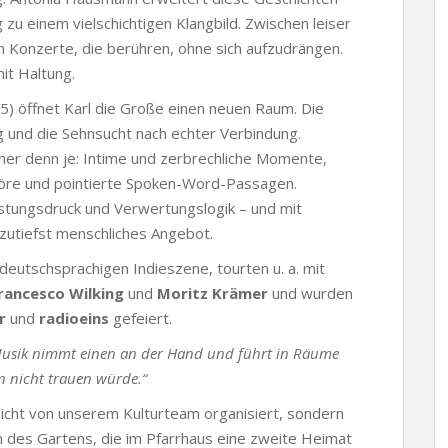
u einem vielschichtigen Klangbild. Zwischen leiser
 Konzerte, die berühren, ohne sich aufzudrängen.
it Haltung.
) öffnet Karl die Große einen neuen Raum. Die
 und die Sehnsucht nach echter Verbindung.
rner denn je: Intime und zerbrechliche Momente,
höre und pointierte Spoken-Word-Passagen.
istungsdruck und Verwertungslogik – und mit
n zutiefst menschliches Angebot.
 deutschsprachigen Indieszene, tourten u. a. mit
rancesco Wilking
und
Moritz Krämer
und wurden
r
und
radioeins
gefeiert.
Musik nimmt einen an der Hand und führt in Räume
in nicht trauen würde.“
cht von unserem Kulturteam organisiert, sondern
 des Gartens, die im Pfarrhaus eine zweite Heimat