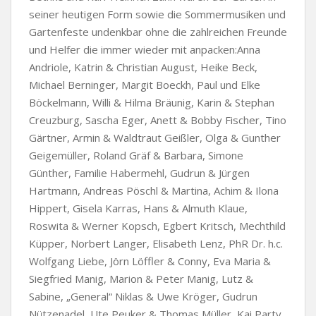
seiner heutigen Form sowie die Sommermusiken und
Gartenfeste undenkbar ohne die zahlreichen Freunde
und Helfer die immer wieder mit anpacken:Anna
Andriole, Katrin & Christian August, Heike Beck,
Michael Berninger, Margit Boeckh, Paul und Elke
Böckelmann, Willi & Hilma Bräunig, Karin & Stephan
Creuzburg, Sascha Eger, Anett & Bobby Fischer, Tino
Gärtner, Armin & Waldtraut Geißler, Olga & Gunther
Geigemüller, Roland Gräf & Barbara, Simone
Günther, Familie Habermehl, Gudrun & Jürgen
Hartmann, Andreas Pöschl & Martina, Achim & Ilona
Hippert, Gisela Karras, Hans & Almuth Klaue,
Roswita & Werner Kopsch, Egbert Kritsch, Mechthild
Küpper, Norbert Langer, Elisabeth Lenz, PhR Dr. h.c.
Wolfgang Liebe, Jörn Löffler & Conny, Eva Maria &
Siegfried Manig, Marion & Peter Manig, Lutz &
Sabine, „General“ Niklas & Uwe Kröger, Gudrun
Nützenadel, Ute Peuker & Thomas Müller, Kai Party,