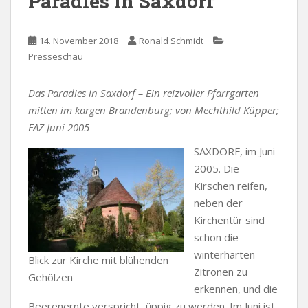
Paradies in Saxdorf
14. November 2018
Ronald Schmidt
Presseschau
Das Paradies in Saxdorf – Ein reizvoller Pfarrgarten
mitten im kargen Brandenburg; von Mechthild Küpper;
FAZ Juni 2005
SAXDORF, im Juni
2005. Die
Kirschen reifen,
neben der
Kirchentür sind
schon die
winterharten
Blick zur Kirche mit blühenden
Zitronen zu
Gehölzen
erkennen, und die
Beerenernte verspricht, üppig zu werden. Im Juni ist