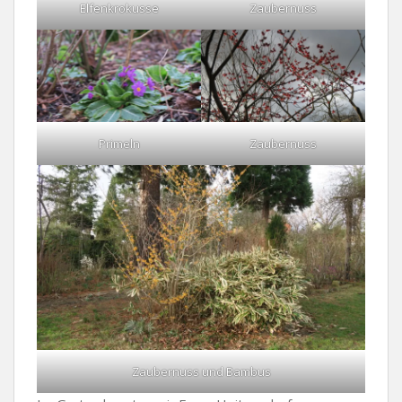
Elfenkrokusse
Zaubernuss
Primeln
Zaubernuss
Zaubernuss und Bambus