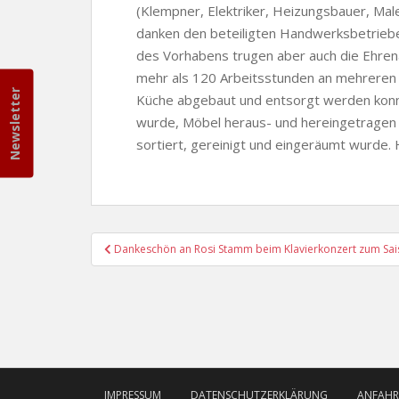
(Klempner, Elektriker, Heizungsbauer, Male
danken den beteiligten Handwerksbetrieben
des Vorhabens trugen aber auch die Ehrena
mehr als 120 Arbeitsstunden an mehreren
Newsletter
Küche abgebaut und entsorgt werden konn
wurde, Möbel heraus- und hereingetrage
sortiert, gereinigt und eingeräumt wurde. 
Beitragsnavigation
Dankeschön an Rosi Stamm beim Klavierkonzert zum Sa
IMPRESSUM
DATENSCHUTZERKLÄRUNG
ANFAHR