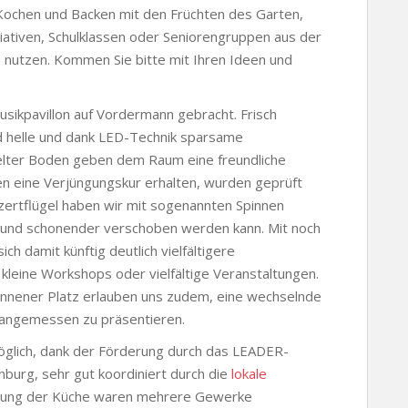
Kochen und Backen mit den Früchten des Garten,
itiativen, Schulklassen oder Seniorengruppen aus der
u nutzen. Kommen Sie bitte mit Ihren Ideen und
sikpavillon auf Vordermann gebracht. Frisch
d helle und dank LED-Technik sparsame
elter Boden geben dem Raum eine freundliche
en eine Verjüngungskur erhalten, wurden geprüft
zertflügel haben wir mit sogenannten Spinnen
ter und schonender verschoben werden kann. Mit noch
h damit künftig deutlich vielfältigere
leine Workshops oder vielfältige Veranstaltungen.
nnener Platz erlauben uns zudem, eine wechselnde
 angemessen zu präsentieren.
öglich, dank der Förderung durch das LEADER-
urg, sehr gut koordiniert durch die
lokale
anung der Küche waren mehrere Gewerke