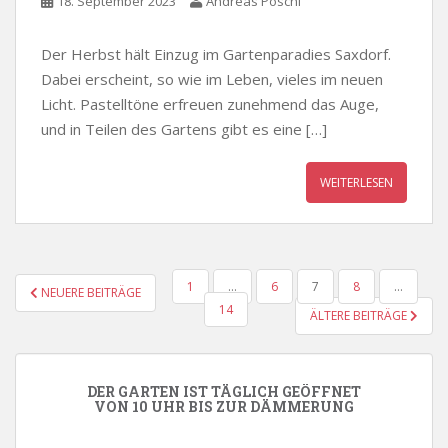
18. September 2023
Andreas Pöschl
Der Herbst hält Einzug im Gartenparadies Saxdorf.
Dabei erscheint, so wie im Leben, vieles im neuen
Licht. Pastelltöne erfreuen zunehmend das Auge,
und in Teilen des Gartens gibt es eine […]
WEITERLESEN
SEITENNUMMERIERUNG
1
…
6
7
8
…
NEUERE BEITRÄGE
DER
14
ÄLTERE BEITRÄGE
BEITRÄGE
DER GARTEN IST TÄGLICH GEÖFFNET
VON 10 UHR BIS ZUR DÄMMERUNG