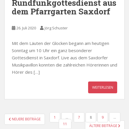
Rundfunkgottesdienst aus
dem Pfarrgarten Saxdorf
26. Juli 2020
Jörg Schuster
Mit dem Läuten der Glocken begann am heutigen
Sonntag um 10 Uhr ein ganz besonderer
Gottesdienst in Saxdorf. Live aus dem Saxdorfer
Musikpavillon konnten die zahlreichen Hörerinnen und
Hörer des […]
WEITERLESEN
SEITENNUMMERIERUNG
1
…
7
8
9
…
NEUERE BEITRÄGE
DER
11
ÄLTERE BEITRÄGE