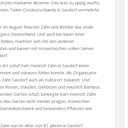
 setzen markante Akzente. Das was zu üppig wuchs,
weiten Teilen Ostdeutschlands in Saxdorf vermehrte
 im August feierten Zahn und Bethke das vitale
 ganz Deutschland. Und auch bei kaum einer
fehlen, machten sich mit den anderen
itäten und kamen mit Hosentaschen vollen Samen
orf.
rt schuf Karl-Heinrich Zahn in Saxdorf einen
ommen und zuhause fühlen konnte. Als Organisator
h Zahn Saxdorf auch als Kulturort bekannt. Und
en Rosen, Stauden, Gehölzen und natürlich Bambus
denden Garten schuf, bewegte Karl-Heinrich Zahn
e den Garten nicht minder prägen. Inzwischen
r Gartenkunstwerk und bewundern Pflanzen wie
h Zahn nun im Alter von 81 Jahren in Saxdorf