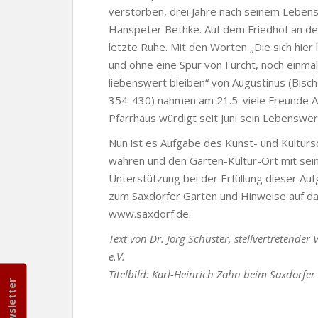
verstorben, drei Jahre nach seinem Leben
Hanspeter Bethke. Auf dem Friedhof an der
letzte Ruhe. Mit den Worten „Die sich hier 
und ohne eine Spur von Furcht, noch einma
liebenswert bleiben“ von Augustinus (Bisch
354-430) nahmen am 21.5. viele Freunde Ab
Pfarrhaus würdigt seit Juni sein Lebenswe
Nun ist es Aufgabe des Kunst- und Kultur
wahren und den Garten-Kultur-Ort mit sei
Unterstützung bei der Erfüllung dieser Auf
zum Saxdorfer Garten und Hinweise auf da
www.saxdorf.de.
Text von Dr. Jörg Schuster, stellvertretende
e.V.
Titelbild: Karl-Heinrich Zahn beim Saxdorfe
Newsletter