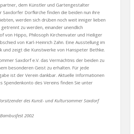
spartner, dem Künstler und Gartengestalter
 Saxdorfer Dorfkirche finden die beiden nun ihre
liebten, werden sich drüben noch weit inniger lieben
l getrennt zu werden, einander unendlich
of von Hippo, Philosoph Kirchenvater und Heiliger
schied von Karl-Heinrich Zahn. Eine Ausstellung im
rk und zeigt die Kunstwerke von Hanspeter Bethke.
sommer Saxdorf e.V. das Vermächtnis der beiden zu
nem besonderen Geist zu erhalten. Für jede
gabe ist der Verein dankbar. Aktuelle Informationen
s Spendenkonto des Vereins finden Sie unter
r Vorsitzender des Kunst- und Kultursommer Saxdorf
r Bambusfest 2002