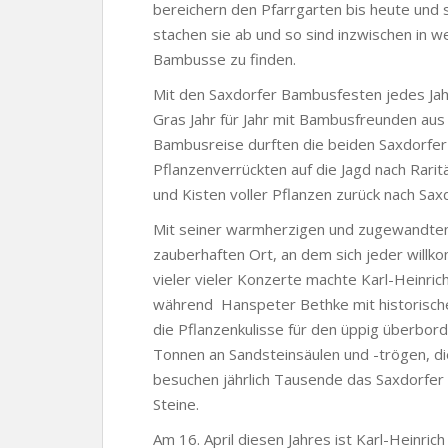
bereichern den Pfarrgarten bis heute und
stachen sie ab und so sind inzwischen in 
Bambusse zu finden.
Mit den Saxdorfer Bambusfesten jedes Jahr
Gras Jahr für Jahr mit Bambusfreunden aus
Bambusreise durften die beiden Saxdorfer 
Pflanzenverrückten auf die Jagd nach Rar
und Kisten voller Pflanzen zurück nach Saxd
Mit seiner warmherzigen und zugewandten A
zauberhaften Ort, an dem sich jeder willk
vieler vieler Konzerte machte Karl-Heinric
während Hanspeter Bethke mit historisch
die Pflanzenkulisse für den üppig überbor
Tonnen an Sandsteinsäulen und -trögen, di
besuchen jährlich Tausende das Saxdorfe
Steine.
Am 16. April diesen Jahres ist Karl-Heinric