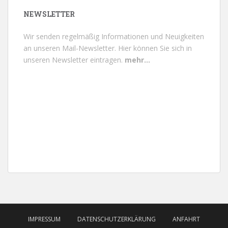
NEWSLETTER
Wir senden regelmäßig Informationen und Neuigkeiten
an unseren Mail-Newsletter.
Hier können Sie sich in
unseren Newsletter eintragen.
mehr...
IMPRESSUM
DATENSCHUTZERKLÄRUNG
ANFAHRT