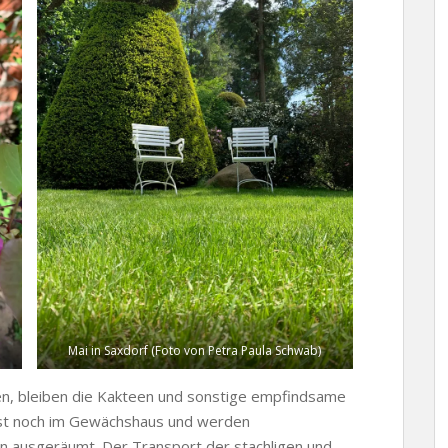
Mai in Saxdorf (Foto von Petra Paula Schwab)
ten, bleiben die Kakteen und sonstige empfindsame
rst noch im Gewächshaus und werden
en ausgeräumt. Der Transport der stachligen und