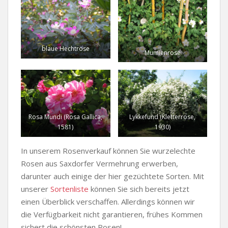
blaue Hechtrose
Mumienrose
Rosa Mundi (Rosa Gallica,
Lykkefund (Kletterrose,
1581)
1930)
In unserem Rosenverkauf können Sie wurzelechte
Rosen aus Saxdorfer Vermehrung erwerben,
darunter auch einige der hier gezüchtete Sorten. Mit
unserer
Sortenliste
können Sie sich bereits jetzt
einen Überblick verschaffen. Allerdings können wir
die Verfügbarkeit nicht garantieren, frühes Kommen
sichert die schönsten Rosen!