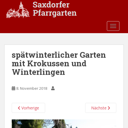
S
k
i
p
TOGGLE
t
o
m
a
spätwinterlicher Garten
i
mit Krokussen und
n
c
Winterlingen
o
n
t
8. November 2018
e
n
Vorherige
Nächste
t