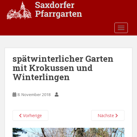
S
k
i
p
TOGGLE
t
o
m
a
spätwinterlicher Garten
i
mit Krokussen und
n
c
Winterlingen
o
n
t
8. November 2018
e
n
Vorherige
Nächste
t