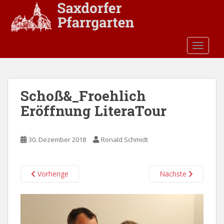
S
k
i
p
TOGGLE
t
o
m
a
Schoß&_Froehlich
i
Eröffnung LiteraTour
n
c
o
30. Dezember 2018
Ronald Schmidt
n
t
e
Vorherige
Nächste
n
t