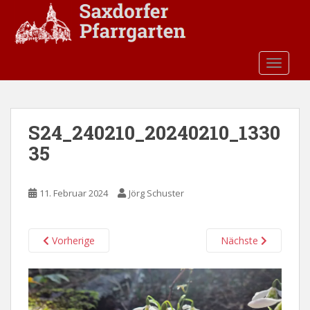
S
k
i
p
TOGGLE
t
o
m
a
S24_240210_20240210_1330
i
35
n
c
o
11. Februar 2024
Jörg Schuster
n
t
e
Vorherige
Nächste
n
t