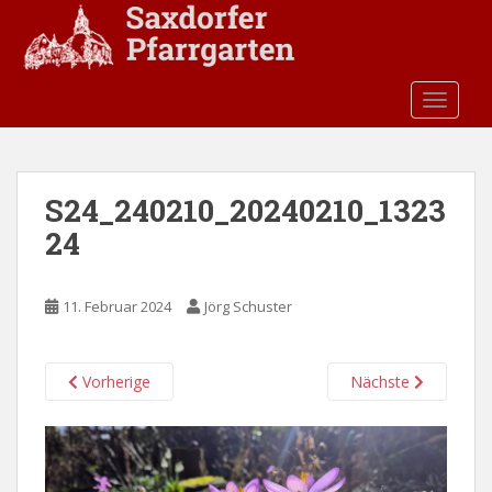
S
k
i
p
TOGGLE
t
o
m
a
S24_240210_20240210_1323
i
24
n
c
o
11. Februar 2024
Jörg Schuster
n
t
e
Vorherige
Nächste
n
t