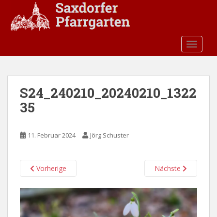
S
k
i
p
TOGGLE
t
o
m
a
S24_240210_20240210_1322
i
35
n
c
o
11. Februar 2024
Jörg Schuster
n
t
e
Vorherige
Nächste
n
t