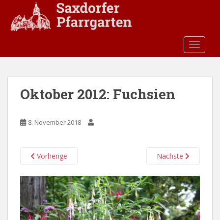
S
k
i
p
TOGGLE
t
o
m
a
Oktober 2012: Fuchsien
i
n
c
8. November 2018
o
n
t
Vorherige
Nächste
e
n
t