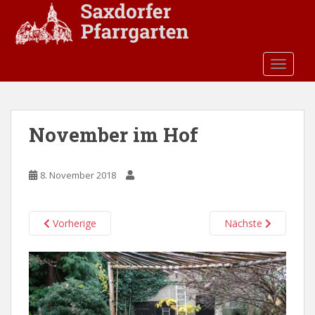
S
k
i
p
TOGGLE
t
o
m
a
November im Hof
i
n
c
8. November 2018
o
n
t
Vorherige
Nächste
e
n
t