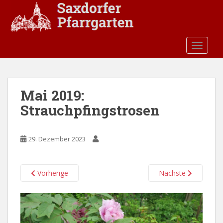
S
k
i
p
TOGGLE
t
o
m
a
Mai 2019:
i
Strauchpfingstrosen
n
c
o
29. Dezember 2023
n
t
e
Vorherige
Nächste
n
t