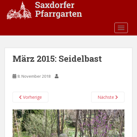
S
k
i
p
TOGGLE
t
o
m
a
März 2015: Seidelbast
i
n
c
8. November 2018
o
n
t
Vorherige
Nächste
e
n
t