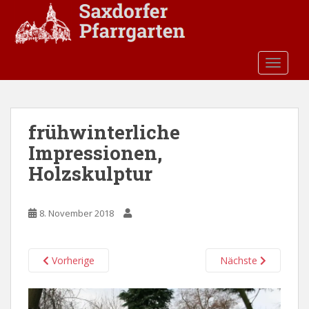
S
k
i
p
TOGGLE
t
o
m
a
frühwinterliche
i
Impressionen,
n
c
Holzskulptur
o
n
t
8. November 2018
e
n
Vorherige
Nächste
t