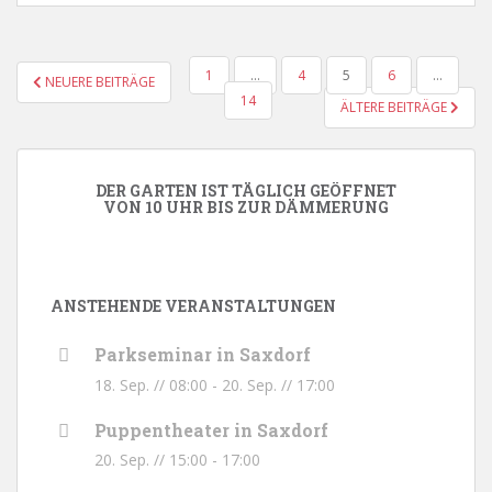
SEITENNUMMERIERUNG
1
…
4
5
6
…
NEUERE BEITRÄGE
DER
14
ÄLTERE BEITRÄGE
BEITRÄGE
DER GARTEN IST TÄGLICH GEÖFFNET
VON 10 UHR BIS ZUR DÄMMERUNG
ANSTEHENDE VERANSTALTUNGEN
Parkseminar in Saxdorf
18. Sep. // 08:00
-
20. Sep. // 17:00
Puppentheater in Saxdorf
20. Sep. // 15:00
-
17:00