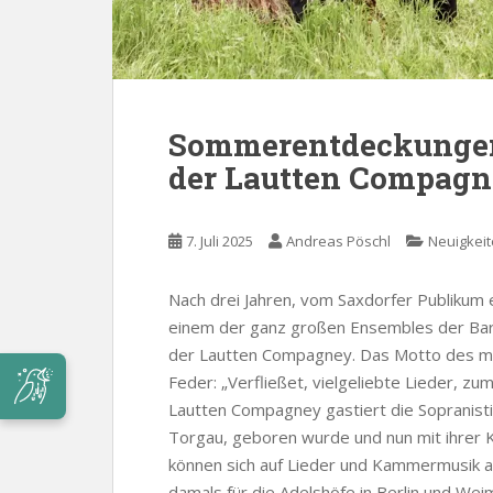
Sommerentdeckungen T
der Lautten Compag
7. Juli 2025
Andreas Pöschl
Neuigkei
Nach drei Jahren, vom Saxdorfer Publikum 
einem der ganz großen Ensembles der Baro
der Lautten Compagney. Das Motto des mu
Feder: „Verfließet, vielgeliebte Lieder, 
Lautten Compagney gastiert die Sopranistin
Torgau, geboren wurde und nun mit ihrer 
können sich auf Lieder und Kammermusik au
damals für die Adelshöfe in Berlin und Weim