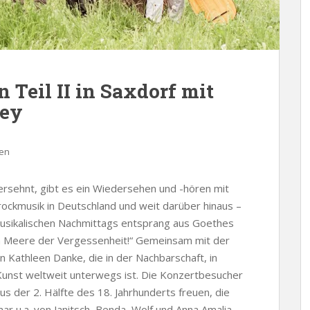
eil II in Saxdorf mit
ney
ten
ersehnt, gibt es ein Wiedersehen und -hören mit
ckmusik in Deutschland und weit darüber hinaus –
sikalischen Nachmittags entsprang aus Goethes
zum Meere der Vergessenheit!“ Gemeinsam mit der
 Kathleen Danke, die in der Nachbarschaft, in
Kunst weltweit unterwegs ist. Die Konzertbesucher
s der 2. Hälfte des 18. Jahrhunderts freuen, die
ar u.a. von Janitsch, Benda, Wolf und Anna Amalia