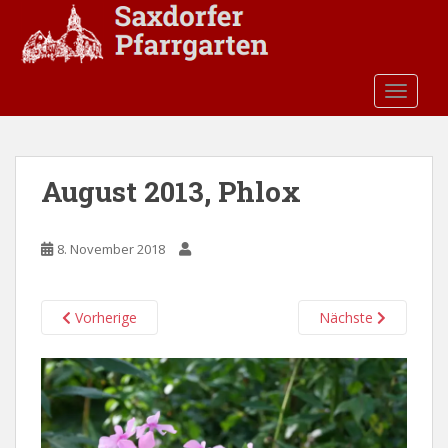
S
k
i
p
TOGGLE
t
o
m
a
August 2013, Phlox
i
n
c
8. November 2018
o
n
t
Vorherige
Nächste
e
n
t