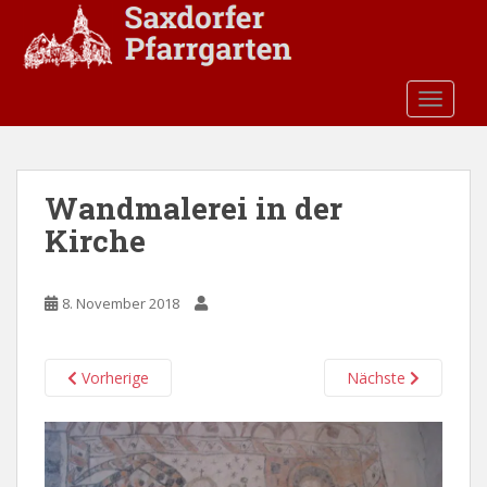
S
k
i
p
TOGGLE
t
o
m
a
Wandmalerei in der
i
Kirche
n
c
o
8. November 2018
n
t
e
Vorherige
Nächste
n
t