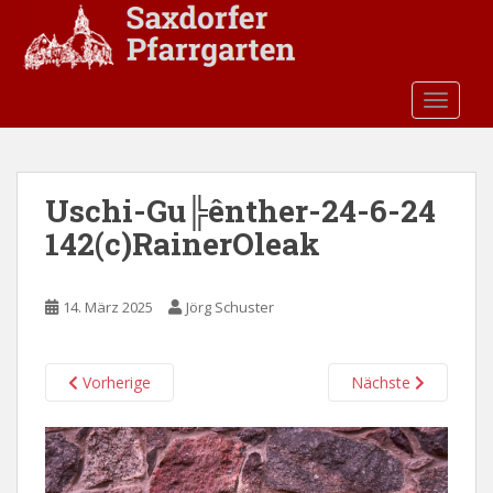
S
k
i
p
TOGGLE
t
o
m
a
Uschi-Gu╠ênther-24-6-24
i
142(c)RainerOleak
n
c
o
14. März 2025
Jörg Schuster
n
t
e
Vorherige
Nächste
n
t