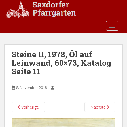
S
k
i
p
TOGGLE
t
o
m
a
Steine II, 1978, Öl auf
i
Leinwand, 60×73, Katalog
n
c
Seite 11
o
n
t
8. November 2018
e
n
Vorherige
Nächste
t