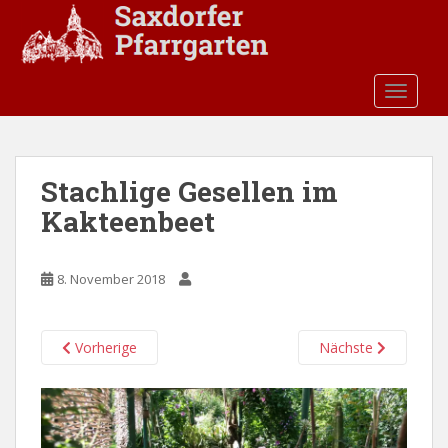
S
k
i
p
TOGGLE
t
o
m
a
Stachlige Gesellen im
i
Kakteenbeet
n
c
o
8. November 2018
n
t
e
Vorherige
Nächste
n
t