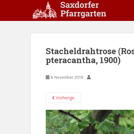
S
k
i
p
t
o
m
Stacheldrahtrose (Ros
a
pteracantha, 1900)
i
n
c
8. November 2018
o
n
t
Vorherige
e
n
t