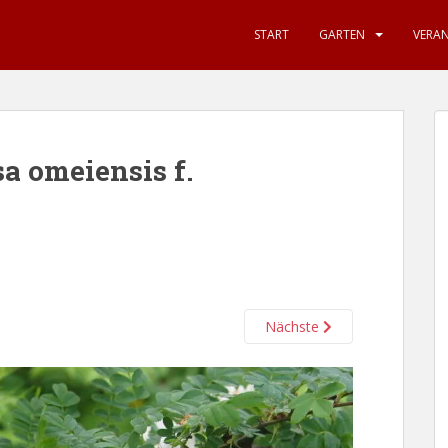
START
GARTEN
VERA
a omeiensis f.
Nächste