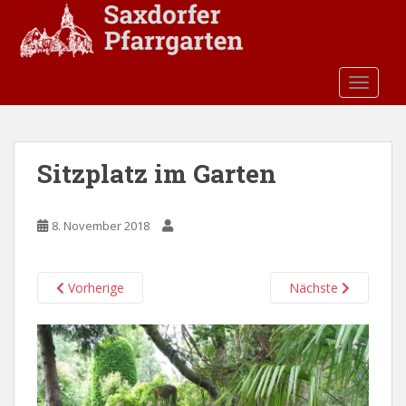
S
k
i
p
TOGGLE
t
o
m
a
Sitzplatz im Garten
i
n
c
8. November 2018
o
n
t
Vorherige
Nächste
e
n
t