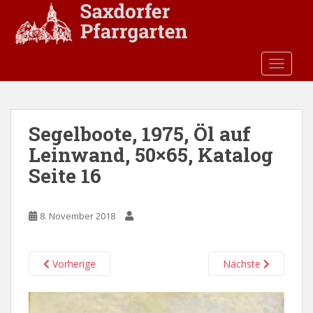
S
k
i
p
TOGGLE
t
o
m
a
Segelboote, 1975, Öl auf
i
Leinwand, 50×65, Katalog
n
c
Seite 16
o
n
t
8. November 2018
e
n
Vorherige
Nächste
t