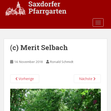
S
k
i
p
TOGGLE
t
o
m
a
(c) Merit Selbach
i
n
c
14. November 2018
Ronald Schmidt
o
n
t
Vorherige
Nächste
e
n
t