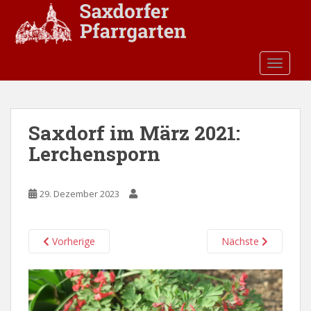
S
k
i
p
TOGGLE
t
o
m
a
Saxdorf im März 2021:
i
Lerchensporn
n
c
o
29. Dezember 2023
n
t
e
Vorherige
Nächste
n
t