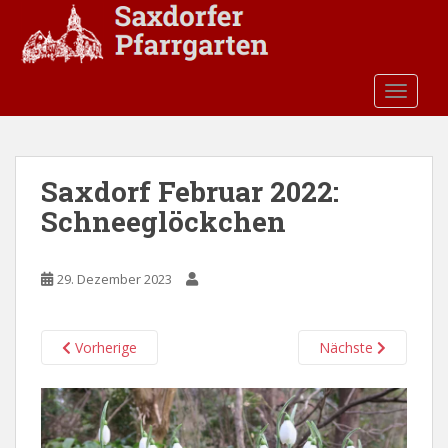
S
k
i
p
TOGGLE
t
o
m
a
Saxdorf Februar 2022:
i
Schneeglöckchen
n
c
o
29. Dezember 2023
n
t
e
Vorherige
Nächste
n
t