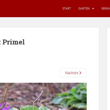
START
GARTEN
VERA
: Primel
Nächste