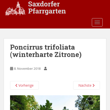
S
k
i
p
TOGGLE
t
o
m
a
Poncirrus trifoliata
i
(winterharte Zitrone)
n
c
o
8. November 2018
n
t
e
Vorherige
Nächste
n
t