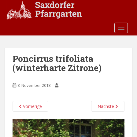
S
k
i
p
TOGGLE
t
o
m
a
Poncirrus trifoliata
i
(winterharte Zitrone)
n
c
o
8. November 2018
n
t
e
Vorherige
Nächste
n
t