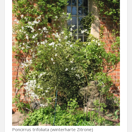
Poncirrus trifoliata (winterharte Zitrone)