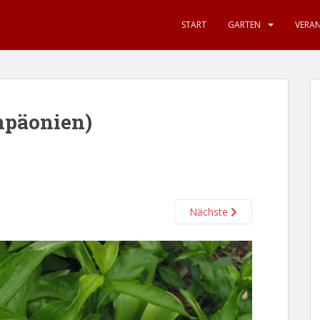
START
GARTEN
VERA
npäonien)
Nächste