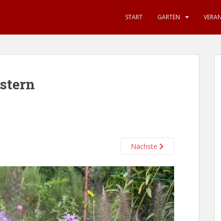
START
GARTEN
VERA
astern
Nächste