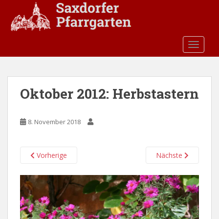
S
k
i
p
TOGGLE
t
o
m
a
Oktober 2012: Herbstastern
i
n
c
8. November 2018
o
n
t
Vorherige
Nächste
e
n
t