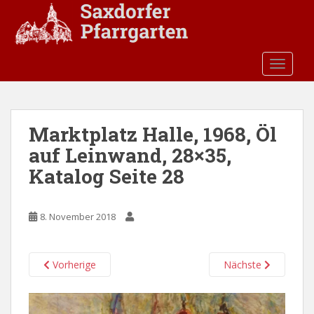
S
k
i
p
TOGGLE
t
o
m
a
Marktplatz Halle, 1968, Öl
i
auf Leinwand, 28×35,
n
c
Katalog Seite 28
o
n
t
8. November 2018
e
n
Vorherige
Nächste
t