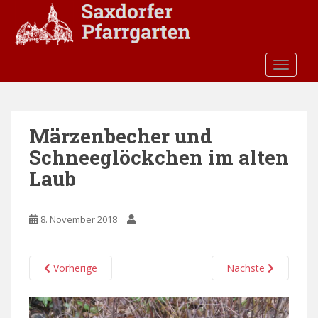
S
k
i
p
TOGGLE
t
o
m
a
Märzenbecher und
i
Schneeglöckchen im alten
n
c
Laub
o
n
t
8. November 2018
e
n
Vorherige
Nächste
t