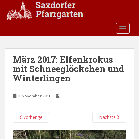
S
k
i
p
TOGGLE
t
o
m
a
März 2017: Elfenkrokus
i
mit Schneeglöckchen und
n
c
Winterlingen
o
n
t
8. November 2018
e
n
Vorherige
Nächste
t