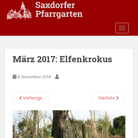
S
k
i
p
TOGGLE
t
o
m
a
März 2017: Elfenkrokus
i
n
c
8. November 2018
o
n
t
Vorherige
Nächste
e
n
t