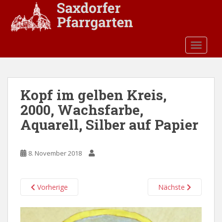
S
k
i
p
TOGGLE
t
o
m
a
Kopf im gelben Kreis,
i
2000, Wachsfarbe,
n
c
Aquarell, Silber auf Papier
o
n
t
8. November 2018
e
n
Vorherige
Nächste
t